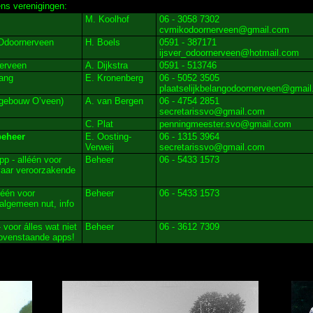
ns verenigingen:
M. Koolhof
06 - 3058 7302
cvmikodoornerveen@gmail.com
 Odoornerveen
H. Boels
0591 - 387171
ijsver_odoornerveen@hotmail.com
erveen
A. Dijkstra
0591 - 513746
lang
E. Kronenberg
06 - 5052 3505
plaatselijkbelangodoornerveen@gmai
 gebouw O’veen)
A. van Bergen
06 - 4754 2851
secretarissvo@gmail.com
C. Plat
penningmeester.svo@gmail.com
eheer
E. Oosting-
06 - 1315 3964
Verweij
secretarissvo@gmail.com
pp - alléén voor
Beheer
06 - 5433 1573
vaar veroorzakende
léén voor
Beheer
06 - 5433 1573
algemeen nut, info
 voor álles wat niet
Beheer
06 - 3612 7309
bovenstaande apps!