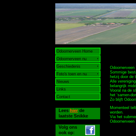
Odoornerveen Home
Odoornerveen nu
Geschiedenis
Odoornerveen h
Sommige bestaa
Foto's toen en nu
hetzij door de 
Alle verenigin
Nieuws
belangrijk mid
Links
Vooral na de s
het ‘samen-dor
Contact
Zo blijft Odoo
Momenteel telt
Lees
hier
de
worden.
laatste Snikke
Via het subme
Odoornerveen 
Volg ons
ook op: