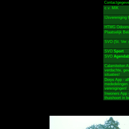
Contactgegeve
c.v. MIK
IJsvereniging
HTMG Odoorn
Plaatselijk Be
SVO (St. Ver.
SVO
Sport
SVO
Agendab
Calamiteiten A
verdachte, ge
situaties!
Dorps App - al
mededelingen 
verenigingen!
Inwoners App -
thuishoort in 