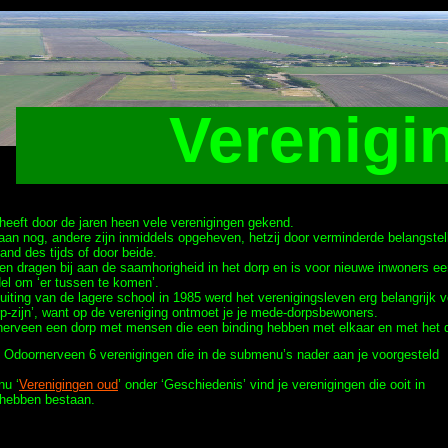
Verenigi
eeft door de jaren heen vele verenigingen gekend.
n nog, andere zijn inmiddels opgeheven, hetzij door verminderde belangstell
tand des tijds of door beide.
gen dragen bij aan de saamhorigheid in het dorp en is voor nieuwe inwoners e
del om ‘er tussen te komen’.
luiting van de lagere school in 1985 werd het verenigingsleven erg belangrijk v
p-zijn’, want op de vereniging ontmoet je je mede-dorpsbewoners.
rnerveen een dorp met mensen die een binding hebben met elkaar en met het 
 Odoornerveen 6 verenigingen die in de submenu’s nader aan je voorgesteld
nu ‘
Verenigingen oud
’ onder ‘Geschiedenis’ vind je verenigingen die ooit in
hebben bestaan.