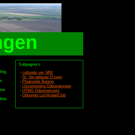
ngen
Subpagina’s:
ing,
-
culturele ver. MIK
-
St. Ver.gebouw O’veen
en
-
Plaatselijk Belang
-
IJsvereniging Odoornerveen
oor
-
HTMG Odoornerveen
-
Odoorner LuchtvaartClub
dorp.