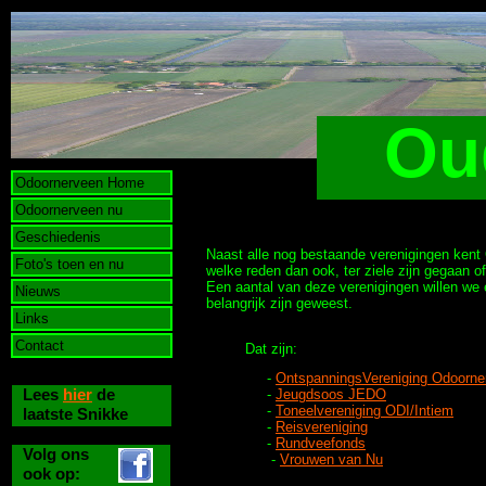
Ou
Odoornerveen Home
Odoornerveen nu
Geschiedenis
Naast alle nog bestaande verenigingen kent
Foto's toen en nu
welke reden dan ook, ter ziele zijn gegaan o
Een aantal van deze verenigingen willen we 
Nieuws
belangrijk zijn geweest.
Links
Contact
Dat zijn:
-
OntspanningsVereniging Odoorne
Lees
hier
de
-
Jeugdsoos JEDO
-
Toneelvereniging ODI/Intiem
laatste Snikke
-
Reisvereniging
-
Rundveefonds
Volg ons
-
Vrouwen van Nu
ook op: