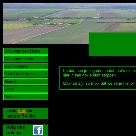
Odoornerveen Home
Odoornerveen nu
Geschiedenis
En dan heb je nog een aantal foto’s die ni
Foto's toen en nu
niet in een hokje kunt stoppen.
Nieuws
Maar ze zijn zo mooi dat we ze je niet wi
Links
Contact
Lees
hier
de
laatste Snikke
Volg ons
ook op: