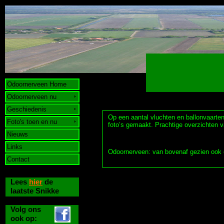
Odoornerveen Home
Odoornerveen nu
Geschiedenis
Op een aantal vluchten en ballonvaarte
Foto's toen en nu
foto’s gemaakt. Prachtige overzichten v
Nieuws
Links
Odoornerveen: van bovenaf gezien ook 
Contact
Lees
hier
de
laatste Snikke
Volg ons
ook op: