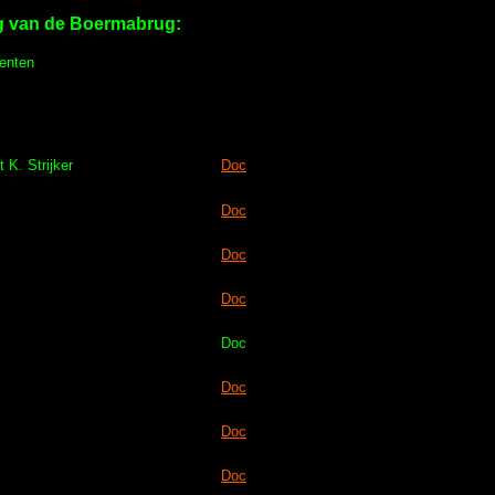
ing van de Boermabrug:
menten
 K. Strijker
Doc
Doc
Doc
Doc
Doc
Doc
Doc
Doc