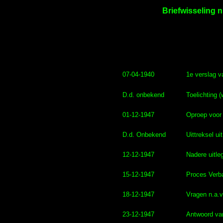
Briefwisseling 
07-04-1940
1e verslag v
D.d. onbekend
Toelichting 
01-12-1947
Oproep voor 
D.d. Onbekend
Uittreksel u
12-12-1947
Nadere uitleg
15-12-1947
Proces Verba
18-12-1947
Vragen n.a.v
23-12-1947
Antwoord van