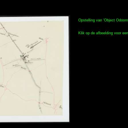
Opstelling van ‘Object Odoorn
Klik op de afbeelding voor een