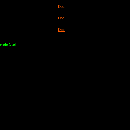
Doc
Doc
Doc
rale Staf