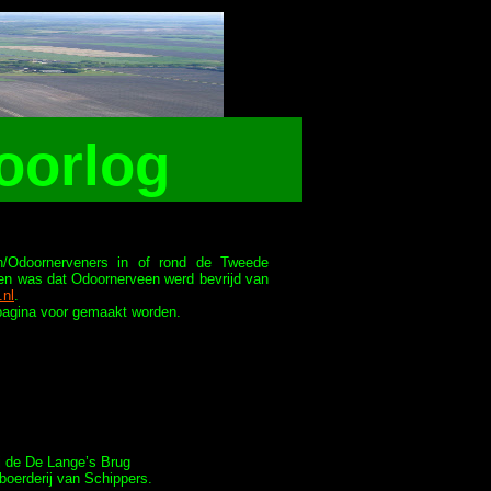
oorlog
en/Odoornerveners in of rond de Tweede
den was dat Odoornerveen werd bevrijd van
.nl
.
 pagina voor gemaakt worden.
j de De Lange’s Brug
boerderij van Schippers.