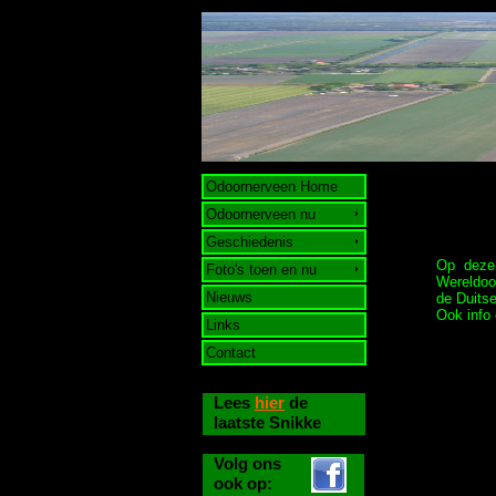
Odoornerveen Home
Odoornerveen nu
Geschiedenis
Op deze 
Foto's toen en nu
Wereldoo
Nieuws
de Duitse
Ook info 
Links
Contact
Lees
hier
de
laatste Snikke
Volg ons
ook op: