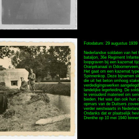
Fotodatum: 29 augustus 1939
Nederlandse soldaten van het 
bataljon, 36e Regiment Infante
loopgraven bij een kazemat tij
Oranjekanaal in Odoornerveen,
Het gaat om een kazemat type 
Spinnenkop. Deze bijnamen sl
die uit het beton omhoog stake
verdedigingswerken aangelegd. 
landelijke legerleiding. De sol
te verouderd materieel om ser
bieden. Het was dan ook hun o
opmars van de Duitsers zoveel 
verder westwaarts in Nederlan
Ondanks dat er plaatselijk hev
Drenthe op 10 mei 1940 binnen