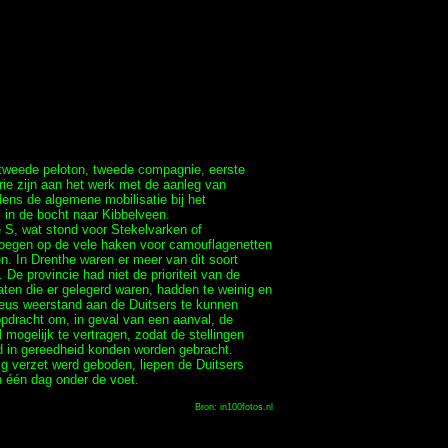
tweede peloton, tweede compagnie, eerste
rie zijn aan het werk met de aanleg van
dens de algemene mobilisatie bij het
 in de bocht naar Kibbelveen.
S, wat stond voor Stekelvarken of
oegen op de vele haken voor camouflagenetten
n. In Drenthe waren er meer van dit soort
De provincie had niet de prioriteit van de
daten die er gelegerd waren, hadden te weinig en
ieus weerstand aan de Duitsers te kunnen
pdracht om, in geval van een aanval, de
mogelijk te vertragen, zodat de stellingen
d in gereedheid konden worden gebracht.
ig verzet werd geboden, liepen de Duitsers
 één dag onder de voet.
Bron: in100fotos.nl