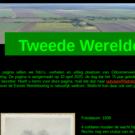
Tweede Wereld
pagina willen we foto’s, verhalen en uitleg plaatsen van Odoornerve
rlog. De pagina is aangemaakt op 10 april 2020, de dag dat het 75 jaar gele
 bezetter. Heeft u items voor deze pagina, mail dat dan naar
uutveen@hetnet
over de Eerste Wereldoorlog is natuurlijk welkom. Wellicht kan daar ook een
Fotodatum: 1939
4 soldaten houden de wacht bi
Rechts nog een stukje van de 