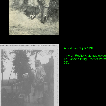
Fotodatum 3 juli 1939
Tiny en Roelie Kruizinga op de
De Lange’s Brug. Rechts vermo
39).