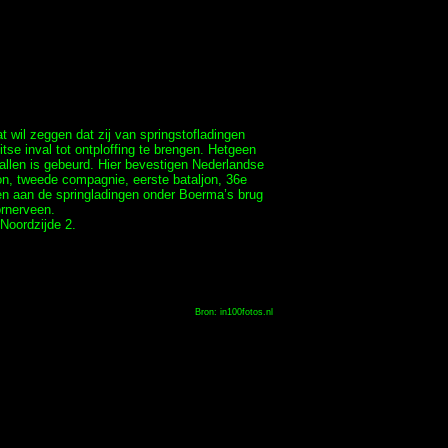
 wil zeggen dat zij van springstofladingen
tse inval tot ontploffing te brengen. Hetgeen
vallen is gebeurd. Hier bevestigen Nederlandse
on, tweede compagnie, eerste bataljon, 36e
en aan de springladingen onder Boerma’s brug
ornerveen.
Noordzijde 2.
Bron: in100fotos.nl