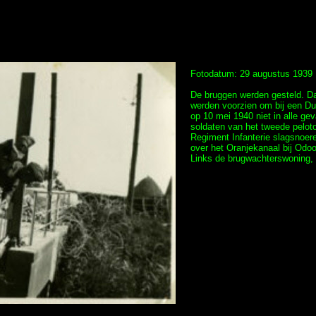
Fotodatum: 29 augustus 1939
De bruggen werden gesteld. Dat
werden voorzien om bij een Dui
op 10 mei 1940 niet in alle ge
soldaten van het tweede pelot
Regiment Infanterie slagsnoer
over het Oranjekanaal bij Odo
Links de brugwachterswoning, 