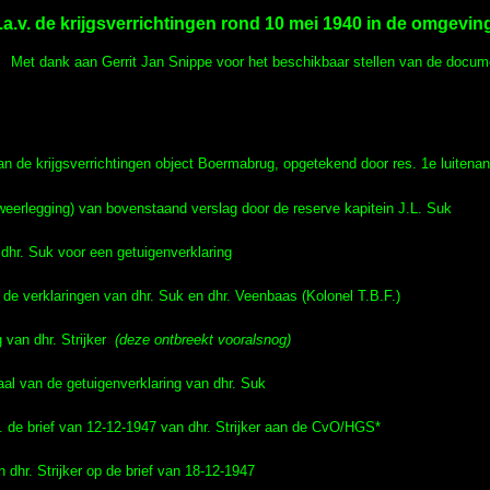
n.a.v. de krijgsverrichtingen rond 10 mei 1940 in de omgev
Met dank aan Gerrit Jan Snippe voor het beschikbaar stellen van de docu
an de krijgsverrichtingen object Boermabrug, opgetekend door res. 1e luitenant
(weerlegging) van bovenstaand verslag door de reserve kapitein J.L. Suk
dhr. Suk voor een getuigenverklaring
it de verklaringen van dhr. Suk en dhr. Veenbaas (Kolonel T.B.F.)
 van dhr. Strijker
(deze ontbreekt vooralsnog)
al van de getuigenverklaring van dhr. Suk
. de brief van 12-12-1947 van dhr. Strijker aan de CvO/HGS*
 dhr. Strijker op de brief van 18-12-1947